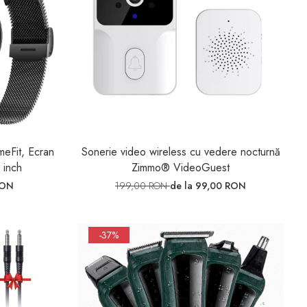
eFit, Ecran
Sonerie video wireless cu vedere nocturnă
 inch
Zimmo® VideoGuest
RON
199,00 RON
de la 99,00 RON
-37%