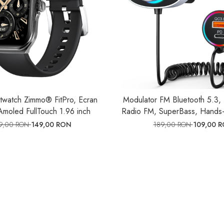
twatch Zimmo® FitPro, Ecran
Modulator FM Bluetooth 5.3, 
Amoled FullTouch 1.96 inch
Radio FM, SuperBass, Hands-
Cancelling, Redare AUX si
9,00 RON
149,00 RON
189,00 RON
109,00 