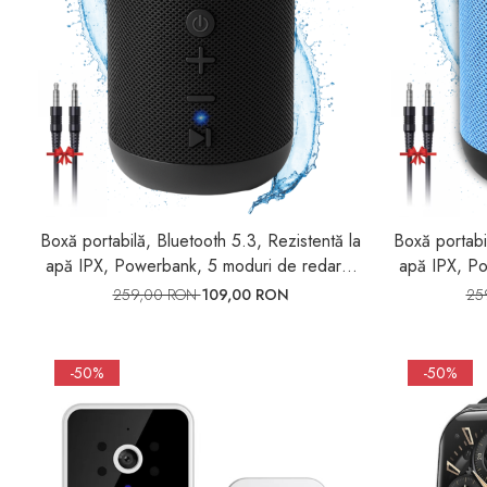
Boxă portabilă, Bluetooth 5.3, Rezistentă la
Boxă portabi
apă IPX, Powerbank, 5 moduri de redare,
apă IPX, Po
10 ore autonomie, ExtraBass, Zimmo®
10 ore au
259,00 RON
109,00 RON
25
Boombox
-50%
-50%