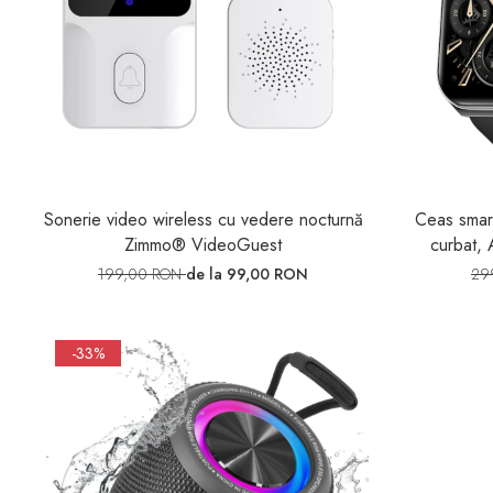
Sonerie video wireless cu vedere nocturnă
Ceas smar
Zimmo® VideoGuest
curbat, 
199,00 RON
de la 99,00 RON
29
-33%