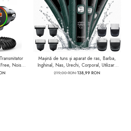
Transmitator
Mașină de tuns și aparat de ras, Barba,
Free, Noise
Inghinal, Nas, Urechi, Corporal, Utilizare
 Micro SD
umedă și uscată, 13 în 1, Afișaj LED,
RON
219,00 RON
138,99 RON
Autonomie 90 min.