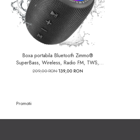
Boxa portabila Bluetooth Zimmo®
SuperBass, Wireless, Radio FM, TWS,
Sunet 360°, Waterproof, IPX6, Membrana
209,00 RON
139,00 RON
bass iluminata RGB, 10 jocuri de lumini
LED, Rezistenta la apa & praf, Redare
USB/ AUX/ Card
Promotii