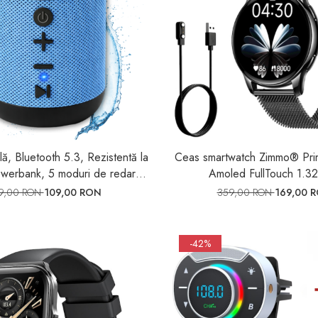
lă, Bluetooth 5.3, Rezistentă la
Ceas smartwatch Zimmo® Prim
werbank, 5 moduri de redare,
Amoled FullTouch 1.32
tonomie, ExtraBass, Zimmo®
9,00 RON
109,00 RON
359,00 RON
169,00 
Boombox
-42%