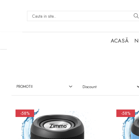
Categorii de produse
Boxe portabile
ACASĂ
N
Accesorii auto
Smartwatch
Îngrijire personală &
wellness
Securitate pentru casa ta
PROMOTII
Accesorii laptop & birou
-58%
-58%